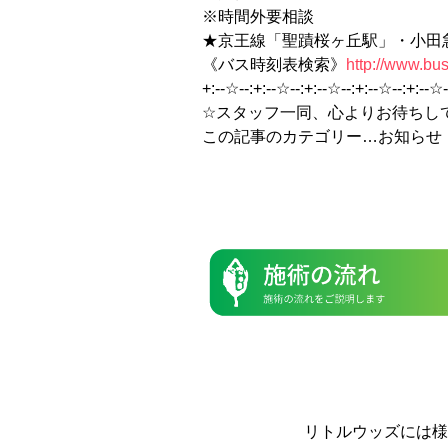
※時間外要相談
★京王線「聖蹟桜ヶ丘駅」・小田急
《バス時刻表検索》
http://www.bu
+:--☆--:+:--☆--:+:--☆--:+:--☆--:+:--☆
☆スタッフ一同、心よりお待ちし
この記事のカテゴリー…お知らせ
リトルウッズには様