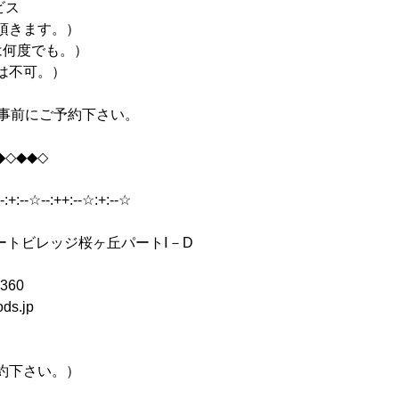
ビス
頂きます。）
は何度でも。）
は不可。）
、事前にご予約下さい。
◆◇◆◆◇
--:+:--☆--:++:--☆:+:--☆
トビレッジ桜ヶ丘パートⅠ－D
360
s.jp
。
さい。）