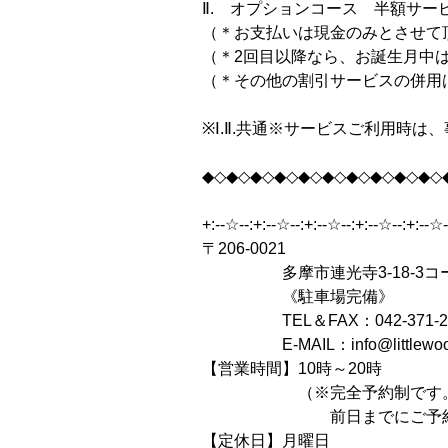
Ⅱ. オプションコース 半額サー
（＊お支払いは現金のみとさせて
（＊2回目以降なら、お誕生月中
（＊その他の割引サービスの併用
※Ⅰ.Ⅱ.共通※サービスご利用時は
◆◇◆◇◆◇◆◇◆◇◆◇◆◇◆◇◆◇◆◇
+:--☆--:+:--☆--:+:--☆--:+:--☆--:+:--☆
〒206-0021
多摩市連光寺3-18-3コー
《駐車場完備》
TEL＆FAX：042-371-2
E-MAIL：info@littlewood
【営業時間】10時～20時
（※完全予約制です
前日までにご予約下
【定休日】月曜日